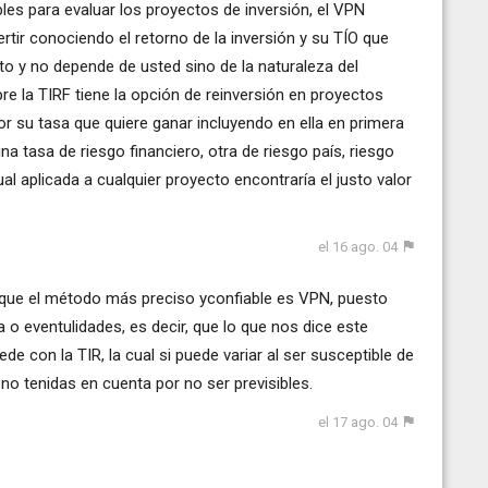
es para evaluar los proyectos de inversión, el VPN
rtir conociendo el retorno de la inversión y su TÍO que
to y no depende de usted sino de la naturaleza del
e la TIRF tiene la opción de reinversión en proyectos
r su tasa que quiere ganar incluyendo en ella en primera
na tasa de riesgo financiero, otra de riesgo país, riesgo
ual aplicada a cualquier proyecto encontraría el justo valor
el 16 ago. 04
s que el método más preciso yconfiable es VPN, puesto
 o eventulidades, es decir, que lo que nos dice este
con la TIR, la cual si puede variar al ser susceptible de
no tenidas en cuenta por no ser previsibles.
el 17 ago. 04