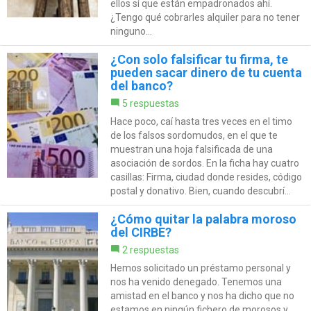
ellos sí que están empadronados ahí.
¿Tengo qué cobrarles alquiler para no tener
ninguno...
¿Con solo falsificar tu firma, te
pueden sacar dinero de tu cuenta
del banco?
5 respuestas
Hace poco, caí hasta tres veces en el timo
de los falsos sordomudos, en el que te
muestran una hoja falsificada de una
asociación de sordos. En la ficha hay cuatro
casillas: Firma, ciudad donde resides, código
postal y donativo. Bien, cuando descubrí...
¿Cómo quitar la palabra moroso
del CIRBE?
2 respuestas
Hemos solicitado un préstamo personal y
nos ha venido denegado. Tenemos una
amistad en el banco y nos ha dicho que no
estamos en ningún fichero de morosos y