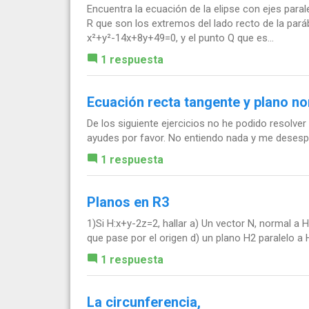
Encuentra la ecuación de la elipse con ejes para
R que son los extremos del lado recto de la paráb
x²+y²-14x+8y+49=0, y el punto Q que es...
1 respuesta
Ecuación recta tangente y plano no
De los siguiente ejercicios no he podido resolver
ayudes por favor. No entiendo nada y me desesp
1 respuesta
Planos en R3
1)Si H:x+y-2z=2, hallar a) Un vector N, normal a 
que pase por el origen d) un plano H2 paralelo a 
1 respuesta
La circunferencia,