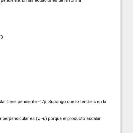
 pendiente. En las ecuaciones de la forma
/3
ular tiene pendiente -1/p. Supongo que lo tendréis en la
or perpendicular es (v, -u) porque el producto escalar