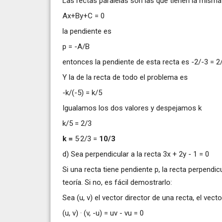
Las rectas paralelas son las que tienen la misma
Ax+By+C = 0
la pendiente es
p = -A/B
entonces la pendiente de esta recta es -2/-3 = 2
Y la de la recta de todo el problema es
-k/(-5) = k/5
Igualamos los dos valores y despejamos k
k/5 = 2/3
k =
5·2/3 =
10/3
d) Sea perpendicular a la recta 3x + 2y - 1 = 0
Si una recta tiene pendiente p, la recta perpendic
teoría. Si no, es fácil demostrarlo:
Sea (u, v) el vector director de una recta, el vect
(u, v) · (v, -u) = uv - vu = 0