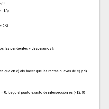
v/u
= -1/p
 = 2/3
mos las pendientes y despejamos k
e que en c) alo hacer que las rectas nuevas de c) y d)
= 0, luego el punto exacto de intersección es (-12, 0)