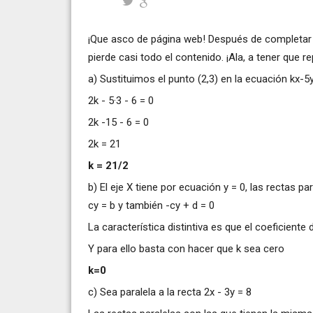
¡Que asco de página web! Después de completar 
pierde casi todo el contenido. ¡Ala, a tener que r
a) Sustituimos el punto (2,3) en la ecuación kx-5
2k - 5·3 - 6 = 0
2k -15 - 6 = 0
2k = 21
k = 21/2
b) El eje X tiene por ecuación y = 0, las rectas pa
cy = b y también -cy + d = 0
La característica distintiva es que el coeficient
Y para ello basta con hacer que k sea cero
k=0
c) Sea paralela a la recta 2x - 3y = 8