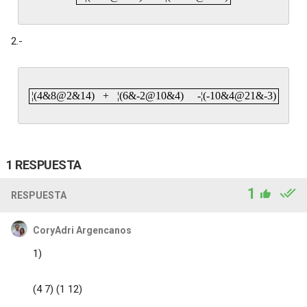
2.-
¦(4&8@2&14) + ¦(6&-2@10&4) -¦(-10&4@21&-3)
1 RESPUESTA
1
RESPUESTA
CoryAdri Argencanos
1)
(4 7) (1 12)