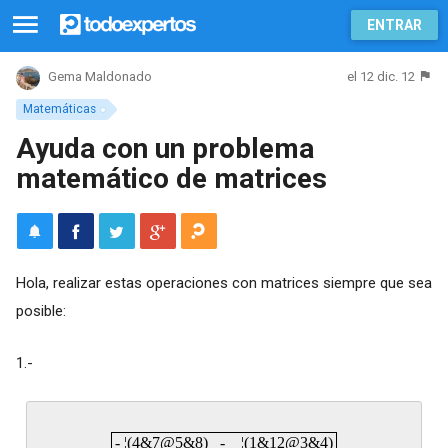
ENTRAR
el 12 dic. 12
Gema Maldonado
Matemáticas
Ayuda con un problema
matemático de matrices
Hola, realizar estas operaciones con matrices siempre que sea
posible:
1.-
- ¦(4&7@5&8) - ¦(1&12@3&4)