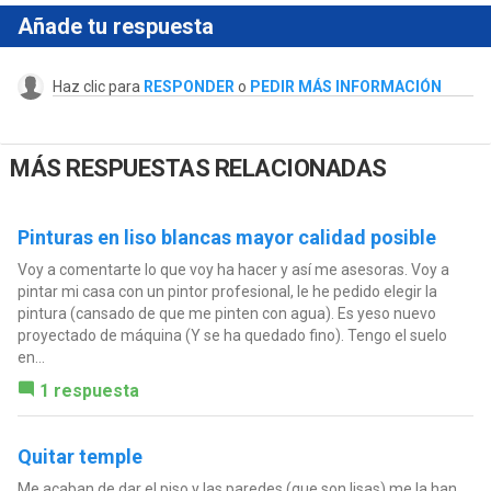
Añade tu respuesta
Haz clic para
RESPONDER
o
PEDIR MÁS INFORMACIÓN
MÁS RESPUESTAS RELACIONADAS
Pinturas en liso blancas mayor calidad posible
Voy a comentarte lo que voy ha hacer y así me asesoras. Voy a
pintar mi casa con un pintor profesional, le he pedido elegir la
pintura (cansado de que me pinten con agua). Es yeso nuevo
proyectado de máquina (Y se ha quedado fino). Tengo el suelo
en...
1 respuesta
Quitar temple
Me acaban de dar el piso y las paredes (que son lisas) me la han