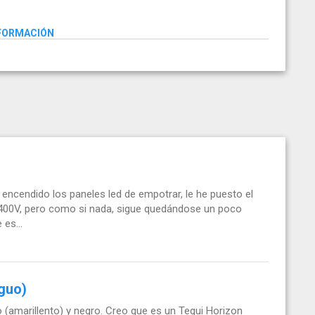
NFORMACIÓN
ncendido los paneles led de empotrar, le he puesto el
400V, pero como si nada, sigue quedándose un poco
es...
iguo)
o (amarillento) y negro. Creo que es un Tegui Horizon