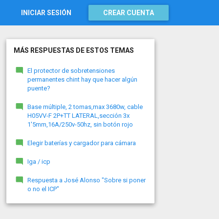
INICIAR SESIÓN
CREAR CUENTA
MÁS RESPUESTAS DE ESTOS TEMAS
El protector de sobretensiones
permanentes chint hay que hacer algún
puente?
Base múltiple, 2 tomas,max 3680w, cable
H05VV-F 2P+TT LATERAL,sección 3x
1'5mm,16A/250v-50hz, sin botón rojo
Elegir baterías y cargador para cámara
Iga / icp
Respuesta a José Alonso "Sobre si poner
o no el ICP"