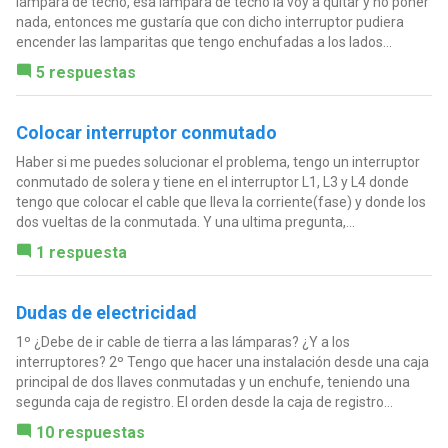
lámpara de techo, esa lámpara de techo la voy a quitar y no poner
nada, entonces me gustaría que con dicho interruptor pudiera
encender las lamparitas que tengo enchufadas a los lados...
5 respuestas
Colocar interruptor conmutado
Haber si me puedes solucionar el problema, tengo un interruptor
conmutado de solera y tiene en el interruptor L1, L3 y L4 donde
tengo que colocar el cable que lleva la corriente(fase) y donde los
dos vueltas de la conmutada. Y una ultima pregunta,...
1 respuesta
Dudas de electricidad
1º ¿Debe de ir cable de tierra a las lámparas? ¿Y a los
interruptores? 2º Tengo que hacer una instalación desde una caja
principal de dos llaves conmutadas y un enchufe, teniendo una
segunda caja de registro. El orden desde la caja de registro...
10 respuestas