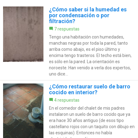
¿Cómo saber si la humedad es
por condensación o por
filtración?
7 respuestas
Tengo una habitación con humedades,
manchas negras por toda la pared, tanto
arriba como abajo, es el piso último y
encima tengo trasteros. El techo está bien,
es sólo en la pared. La orientación es
noroeste. Han venido a verla dos expertos,
uno dice...
¿Cómo restaurar suelo de barro
cocido en interior?
4 respuestas
En el comedor del chalet de mis padres
instalaron un suelo de barro cocido que ya
era hace 30 años antiguo (de esos tipo
castellano rojos con un taquito con dibujo en
las esquinas). Entonces no había