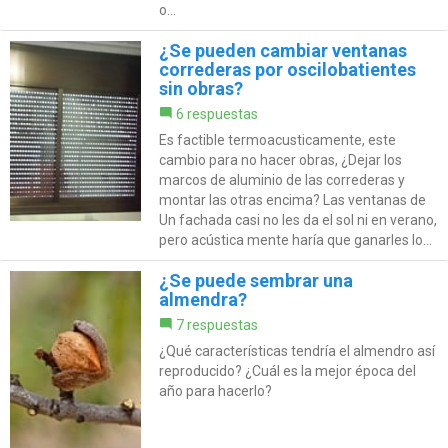
o...
¿Se pueden cambiar ventanas
correderas por oscilobatientes
sin obras?
6 respuestas
Es factible termoacusticamente, este
cambio para no hacer obras, ¿Dejar los
marcos de aluminio de las correderas y
montar las otras encima? Las ventanas de
Un fachada casi no les da el sol ni en verano,
pero acústica mente haría que ganarles lo...
¿Se puede sembrar una
almendra?
7 respuestas
¿Qué características tendría el almendro así
reproducido? ¿Cuál es la mejor época del
año para hacerlo?