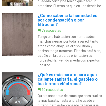
quedado corto y he tenido que hacer un
empalme. El tema es que en una tienda he...
¿Cómo saber si la humedad es
por condensación o por
filtración?
7 respuestas
Tengo una habitación con humedades,
manchas negras por toda la pared, tanto
arriba como abajo, es el piso último y
encima tengo trasteros. El techo está bien,
es sólo en la pared. La orientación es
noroeste. Han venido a verla dos expertos,
uno dice...
¿Qué es más barato para agua
caliente sanitaria, el gasóleo o
los termos eléctricos?
10 respuestas
Quiero saber que de estas opciones cual es
la más barata, hasta ahora he usado el
butano, pero estoy cansado de tener que