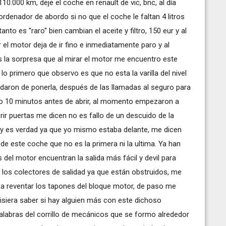
10.000 km, deje el coche en renault de vic, bnc, al día
ordenador de abordo si no que el coche le faltan 4 litros
to es ''raro'' bien cambian el aceite y filtro, 150 eur y al
er el motor deja de ir fino e inmediatamente paro y al
s la sorpresa que al mirar el motor me encuentro este
lo primero que observo es que no esta la varilla del nivel
idaron de ponerla, después de las llamadas al seguro para
usto 10 minutos antes de abrir, al momento empezaron a
rir puertas me dicen no es fallo de un descuido de la
o y es verdad ya que yo mismo estaba delante, me dicen
 este coche que no es la primera ni la ultima. Ya han
 del motor encuentran la salida más fácil y devil para
 los colectores de salidad ya que están obstruidos, me
 a reventar los tapones del bloque motor, de paso me
isiera saber si hay alguien más con este dichoso
labras del corrillo de mecánicos que se formo alrededor