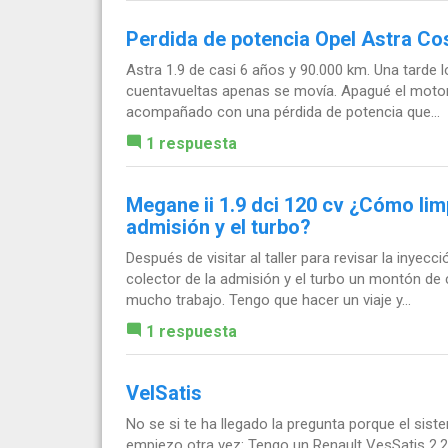
Perdida de potencia Opel Astra Co
Astra 1.9 de casi 6 años y 90.000 km. Una tarde 
cuentavueltas apenas se movía. Apagué el motor l
acompañado con una pérdida de potencia que...
1 respuesta
Megane ii 1.9 dci 120 cv ¿Cómo limpi
admisión y el turbo?
Después de visitar al taller para revisar la inyec
colector de la admisión y el turbo un montón de
mucho trabajo. Tengo que hacer un viaje y...
1 respuesta
VelSatis
No se si te ha llegado la pregunta porque el sis
empiezo otra vez: Tengo un Renault VesSatis 2.2 