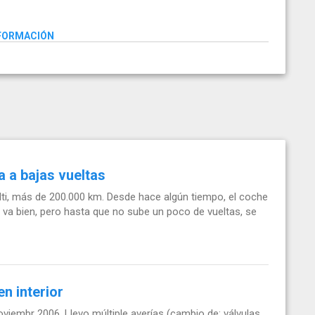
NFORMACIÓN
a a bajas vueltas
ti, más de 200.000 km. Desde hace algún tiempo, el coche
o, va bien, pero hasta que no sube un poco de vueltas, se
n interior
iembr 2006. Llevo múltiple averías (cambio de: válvulas