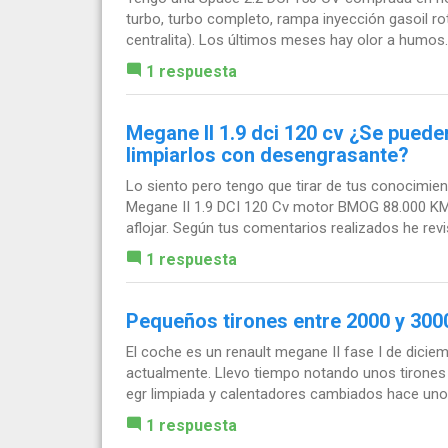
turbo, turbo completo, rampa inyección gasoil r
centralita). Los últimos meses hay olor a humos..
1 respuesta
Megane II 1.9 dci 120 cv ¿Se puede
limpiarlos con desengrasante?
Lo siento pero tengo que tirar de tus conocimi
Megane II 1.9 DCI 120 Cv motor BMOG 88.000 KM. 
aflojar. Según tus comentarios realizados he revi
1 respuesta
Pequeños tirones entre 2000 y 300
El coche es un renault megane II fase I de dici
actualmente. Llevo tiempo notando unos tirones e
egr limpiada y calentadores cambiados hace unos
1 respuesta