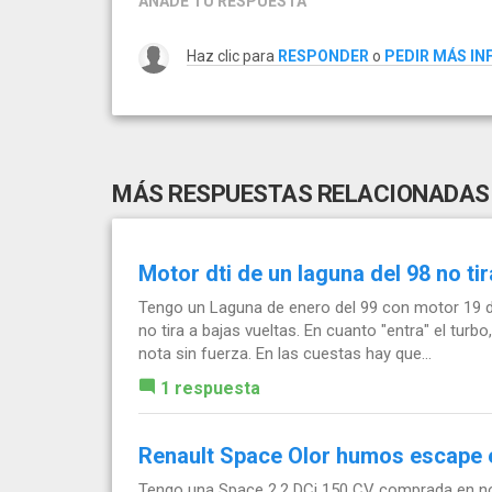
AÑADE TU RESPUESTA
Haz clic para
RESPONDER
o
PEDIR MÁS I
MÁS RESPUESTAS RELACIONADAS
Motor dti de un laguna del 98 no tir
Tengo un Laguna de enero del 99 con motor 19 d
no tira a bajas vueltas. En cuanto "entra" el turb
nota sin fuerza. En las cuestas hay que...
1 respuesta
Renault Space Olor humos escape e
Tengo una Space 2.2 DCi 150 CV comprada en nov