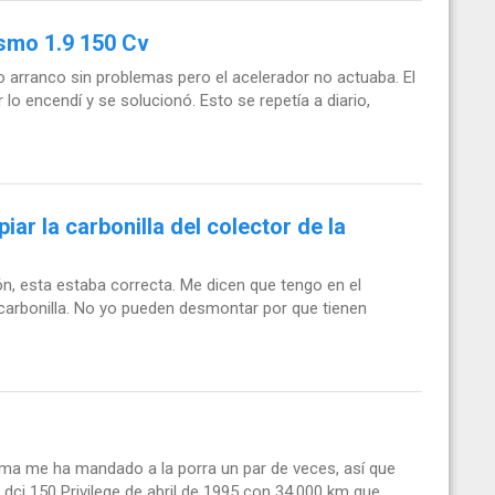
smo 1.9 150 Cv
lo arranco sin problemas pero el acelerador no actuaba. El
o encendí y se solucionó. Esto se repetía a diario,
ar la carbonilla del colector de la
ción, esta estaba correcta. Me dicen que tengo en el
 carbonilla. No yo pueden desmontar por que tienen
tema me ha mandado a la porra un par de veces, así que
dci 150 Privilege de abril de 1995 con 34.000 km que