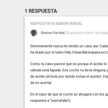
1 RESPUESTA
RESPUESTA
DE RAMON VERDIAL
Ramon Verdial
, Si aparezco como "no dispo
Sinceramente nunca he tenido un caso así. Cada 
ha tirado por el turbo
http://raverdial.iespana.e
Como tú caso parece que es porque el aceite lo b
válvula está tapada. Ese coche no lleva ninguna, 
de aceite (el bote por donde echas el aceite). Va
de no acertar.
En el caso de que el coche se ahogara con los ga
respuesta a "nuncafalla").