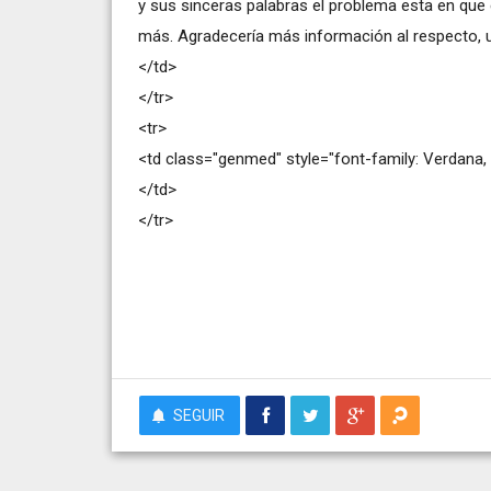
y sus sinceras palabras el problema esta en que
más. Agradecería más información al respecto, un
</td>
</tr>
<tr>
<td class="genmed" style="font-family: Verdana, H
</td>
</tr>
SEGUIR