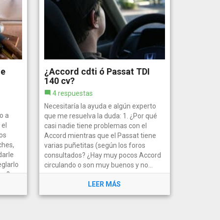
de
¿Accord cdti ó Passat TDI
140 cv?
4 respuestas
Necesitaría la ayuda e algún experto
o a
que me resuelva la duda: 1. ¿Por qué
 el
casi nadie tiene problemas con el
os
Accord mientras que el Passat tiene
ches,
varias puñetitas (según los foros
darle
consultados? ¿Hay muy pocos Accord
glarlo
circulando o son muy buenos y no...
z?....
LEER MÁS