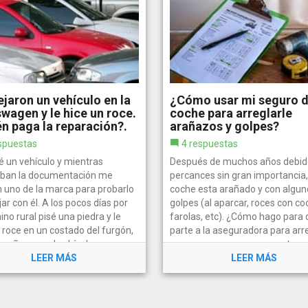
jaron un vehículo en la
¿Cómo usar mi seguro 
wagen y le hice un roce.
coche para arreglarle
n paga la reparación?.
arañazos y golpes?
spuestas
4 respuestas
 un vehículo y mientras
Después de muchos años debid
aban la documentación me
percances sin gran importancia,
n uno de la marca para probarlo
coche esta arañado y con algun
jar con él. A los pocos días por
golpes (al aparcar, roces con co
no rural pisé una piedra y le
farolas, etc). ¿Cómo hago para 
 roce en un costado del furgón,
parte a la aseguradora para arre
ueño pero el vehículo era...
y que se vea como nuevo otra ve
LEER MÁS
LEER MÁS