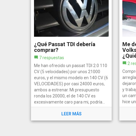
¿Qué Passat TDI debería
Me de
comprar?
Volks
¿Quié
7 respuestas
2 re
Me han ofrecido un passat TDI 2.0 110
Compré
CV (5 velocidades) por unos 21000
arregl
euros, y el mismo modelo en 140 CV (6
dejaro
VELOCIDADES) por casi 24000 euros,
y traba
ambos a estrenar. Mi presupuesto
un cami
ronda los 20000, el de 140 CV es
hice un
excesivamente caro para mi, podría...
era peq
LEER MÁS