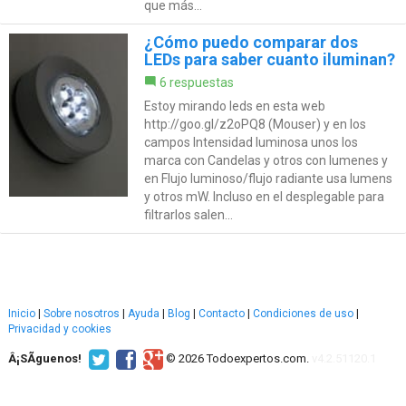
que más...
¿Cómo puedo comparar dos
LEDs para saber cuanto iluminan?
6 respuestas
Estoy mirando leds en esta web
http://goo.gl/z2oPQ8 (Mouser) y en los
campos Intensidad luminosa unos los
marca con Candelas y otros con lumenes y
en Flujo luminoso/flujo radiante usa lumens
y otros mW. Incluso en el desplegable para
filtrarlos salen...
Inicio
|
Sobre nosotros
|
Ayuda
|
Blog
|
Contacto
|
Condiciones de uso
|
Privacidad y cookies
Â¡SÃ­guenos!
© 2026 Todoexpertos.com.
v4.2.51120.1