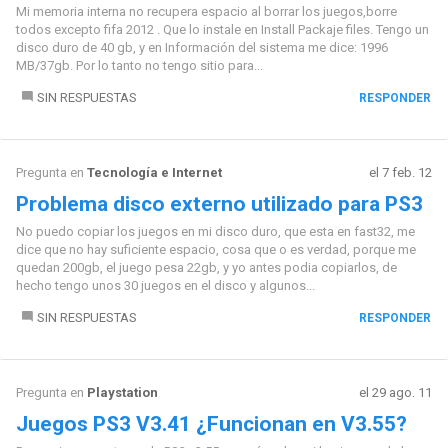
Mi memoria interna no recupera espacio al borrar los juegos,borre
todos excepto fifa 2012 . Que lo instale en Install Packaje files. Tengo un
disco duro de 40 gb, y en Información del sistema me dice: 1996
MB/37gb. Por lo tanto no tengo sitio para...
SIN RESPUESTAS
RESPONDER
Pregunta en
Tecnología e Internet
el 7 feb. 12
Problema disco externo utilizado para PS3
No puedo copiar los juegos en mi disco duro, que esta en fast32, me
dice que no hay suficiente espacio, cosa que o es verdad, porque me
quedan 200gb, el juego pesa 22gb, y yo antes podia copiarlos, de
hecho tengo unos 30 juegos en el disco y algunos...
SIN RESPUESTAS
RESPONDER
Pregunta en
Playstation
el 29 ago. 11
Juegos PS3 V3.41 ¿Funcionan en V3.55?