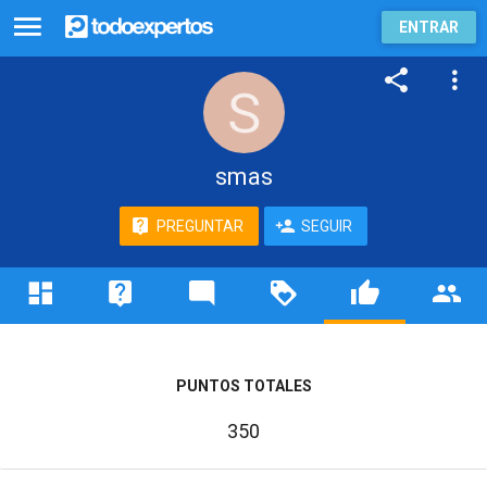
ENTRAR
smas
PREGUNTAR
SEGUIR
PUNTOS TOTALES
350