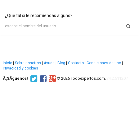
¿Que tal si le recomiendas alguno?
Inicio
|
Sobre nosotros
|
Ayuda
|
Blog
|
Contacto
|
Condiciones de uso
|
Privacidad y cookies
Â¡SÃ­guenos!
© 2026 Todoexpertos.com.
v4.2.51120.1