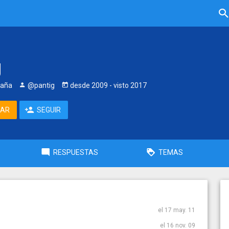
g
paña
@pantig
desde
2009
- visto
2017
TAR
SEGUIR
RESPUESTAS
TEMAS
el 17 may. 11
el 16 nov. 09