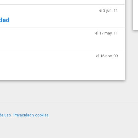
el 3 jun. 11
idad
el 17 may. 11
el 16 nov. 09
de uso
|
Privacidad y cookies
4.2.51120.1