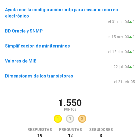
Ayuda con la configuración smtp para enviar un correo
electrónico
1
el 31 oct. 04
BD Oracle y SNMP
1
el 15 nov. 03
Simplificacion de miniterminos
1
el 13 dic. 04
Valores de MIB
1
el 22 jul. 04
Dimensiones de los transistores
el 21 feb. 05
1.550
PUNTOS
1
1
3
RESPUESTAS
PREGUNTAS
SEGUIDORES
19
12
3