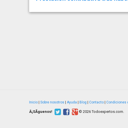
Inicio
|
Sobre nosotros
|
Ayuda
|
Blog
|
Contacto
|
Condiciones 
Â¡SÃ­guenos!
© 2026 Todoexpertos.com.
v