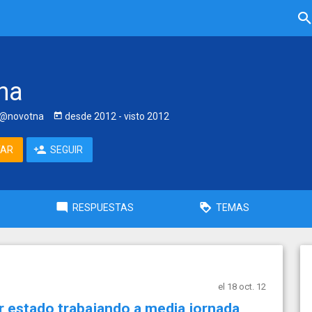
na
@novotna
desde
2012
- visto
2012
TAR
SEGUIR
RESPUESTAS
TEMAS
el 18 oct. 12
er estado trabajando a media jornada