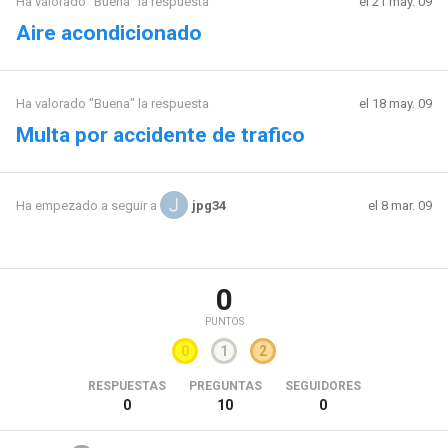
Ha valorado "Buena" la respuesta
el 21 may. 09
Aire acondicionado
Ha valorado "Buena" la respuesta
el 18 may. 09
Multa por accidente de trafico
el 8 mar. 09
Ha empezado a seguir a
jpg34
0
PUNTOS
0
1
2
RESPUESTAS
PREGUNTAS
SEGUIDORES
0
10
0