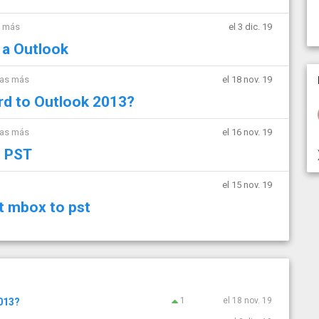
s más
el 3 dic. 19
 a Outlook
mas más
el 18 nov. 19
rd to Outlook 2013?
mas más
el 16 nov. 19
o PST
el 15 nov. 19
t mbox to pst
1
el 18 nov. 19
013?