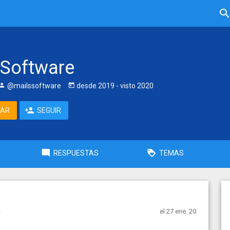
 Software
@mailssoftware
desde
2019
- visto
2020
TAR
SEGUIR
RESPUESTAS
TEMAS
s
el 27 ene. 20