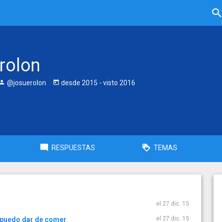
 rolon
@josuerolon
desde
2015
- visto
2016
RESPUESTAS
TEMAS
el 27 dic. 15
el 27 dic. 15
e puedo dar de comer