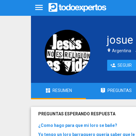
josue
Argentina
SEGUIR
RESUMEN
PREGUNTAS
PREGUNTAS ESPERANDO RESPUESTA
¿Como hago para que mi loro se bañe?
Yo tengo un loro barraquero quería saber que l