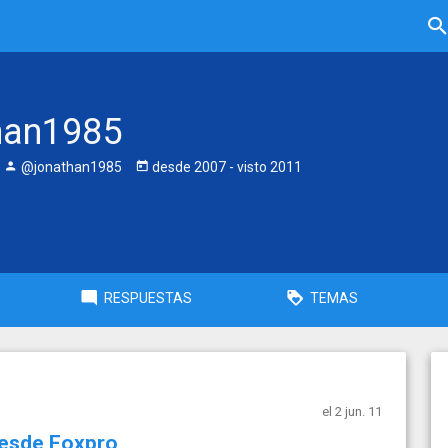
han1985
@jonathan1985
desde
2007
- visto
2011
RESPUESTAS
TEMAS
el 2 jun. 11
Desde Foxpro