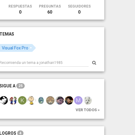
RESPUESTAS
PREGUNTAS
SEGUIDORES
0
60
0
TEMAS
Visual Fox Pro
SIGUE A
25
VER TODOS »
LOGROS
4