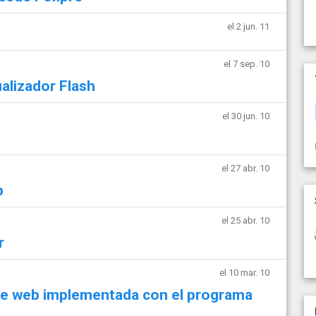
el 2 jun. 11
el 7 sep. 10
alizador Flash
el 30 jun. 10
el 27 abr. 10
b
el 25 abr. 10
r
el 10 mar. 10
de web implementada con el programa