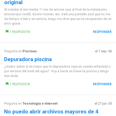
original
Al instalar el win media 11 me da errores casi al final de la instalación,
errores tipo rundll, doctor morten, etc. Sale una pantalla azul que no me
da tiempo a leer y se reinicia, luego me dice que se ha recuperado de un
error grave.
1 RESPUESTA
RESPONDER
Pregunta en
Piscinas
el 7 sep. 06
Depuradora piscina
¿Quiero saber si es mejor que la depuradora vaya en caseta enterrada o
por encima del nivel del agua?. Voy a hacer en breve la piscina y tengo
esa duda.
1 RESPUESTA
RESPONDER
Pregunta en
Tecnología e Internet
el 27 jun. 05
No puedo abrir archivos mayores de 4