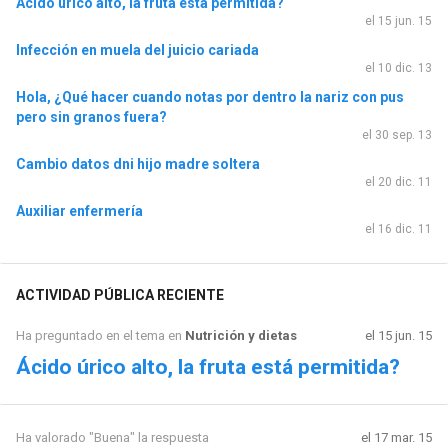
Ácido úrico alto, la fruta está permitida?
el 15 jun. 15
Infección en muela del juicio cariada
el 10 dic. 13
Hola, ¿Qué hacer cuando notas por dentro la nariz con pus
pero sin granos fuera?
el 30 sep. 13
Cambio datos dni hijo madre soltera
el 20 dic. 11
Auxiliar enfermería
el 16 dic. 11
ACTIVIDAD PÚBLICA RECIENTE
Ha preguntado en el tema en
Nutrición y dietas
el 15 jun. 15
Ácido úrico alto, la fruta está permitida?
Ha valorado "Buena" la respuesta
el 17 mar. 15