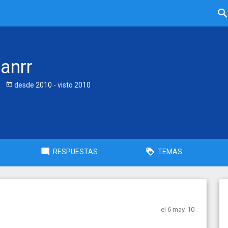
ianrr
desde
2010
- visto
2010
RESPUESTAS
TEMAS
el 6 may. 10