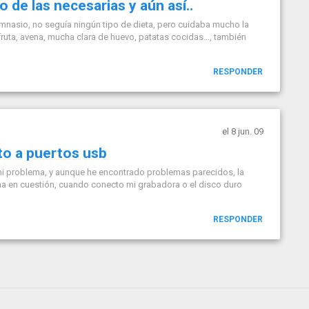
o de las necesarias y aún así..
imnasio, no seguía ningún tipo de dieta, pero cuidaba mucho la
fruta, avena, mucha clara de huevo, patatas cocidas..., también
RESPONDER
el 8 jun. 09
to a puertos usb
mi problema, y aunque he encontrado problemas parecidos, la
ema en cuestión, cuando conecto mi grabadora o el disco duro
RESPONDER