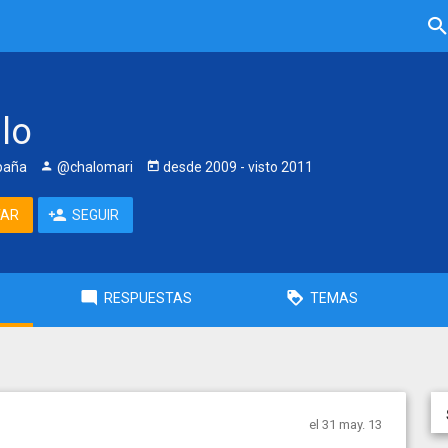
lo
paña
@chalomari
desde
2009
- visto
2011
TAR
SEGUIR
RESPUESTAS
TEMAS
el 31 may. 13