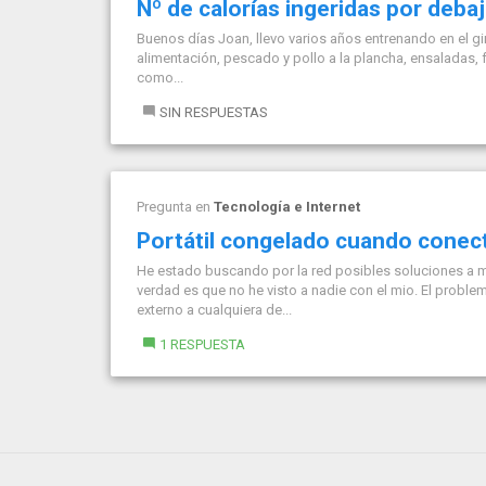
Nº de calorías ingeridas por debaj
Buenos días Joan, llevo varios años entrenando en el g
alimentación, pescado y pollo a la plancha, ensaladas, 
como...
SIN RESPUESTAS
Pregunta en
Tecnología e Internet
Portátil congelado cuando conec
He estado buscando por la red posibles soluciones a 
verdad es que no he visto a nadie con el mio. El probl
externo a cualquiera de...
1 RESPUESTA