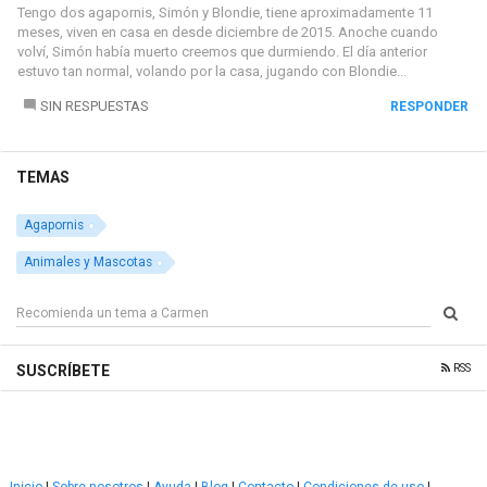
Tengo dos agapornis, Simón y Blondie, tiene aproximadamente 11
meses, viven en casa en desde diciembre de 2015. Anoche cuando
volví, Simón había muerto creemos que durmiendo. El día anterior
estuvo tan normal, volando por la casa, jugando con Blondie...
SIN RESPUESTAS
RESPONDER
TEMAS
Agapornis
Animales y Mascotas
RSS
SUSCRÍBETE
Inicio
|
Sobre nosotros
|
Ayuda
|
Blog
|
Contacto
|
Condiciones de uso
|