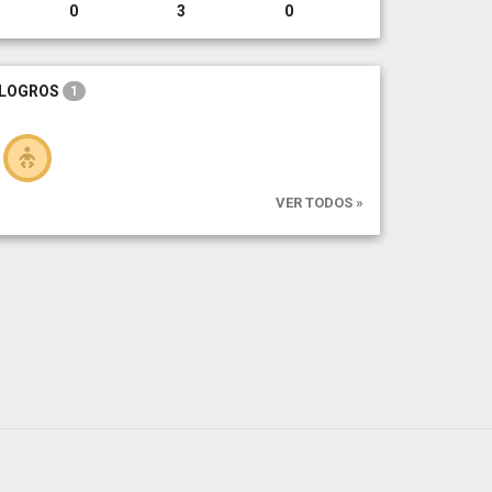
0
3
0
LOGROS
1
VER TODOS »