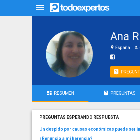
Ana R
España
PREGUN
RESUMEN
PREGUNTAS
PREGUNTAS ESPERANDO RESPUESTA
Un despido por causas económicas puede ser 
¿Renuncio a mi herencia?