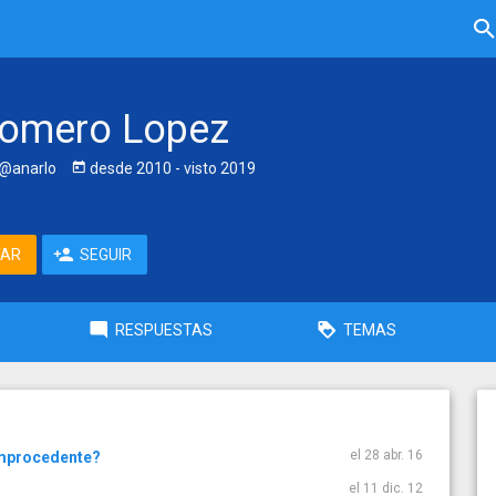
omero Lopez
@anarlo
desde
2010
- visto
2019
TAR
SEGUIR
RESPUESTAS
TEMAS
el 28 abr. 16
improcedente?
el 11 dic. 12