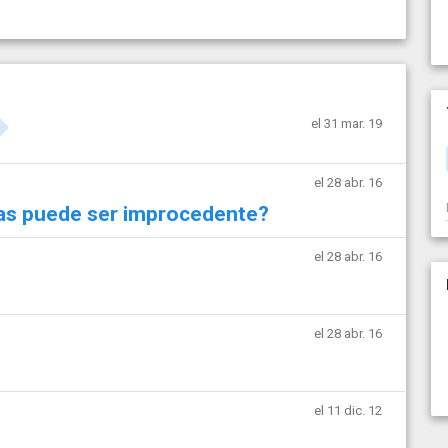
el 31 mar. 19
el 28 abr. 16
as puede ser improcedente?
el 28 abr. 16
el 28 abr. 16
el 11 dic. 12