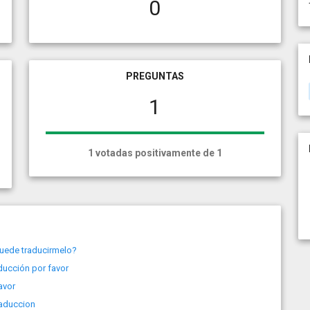
0
PREGUNTAS
1
1 votadas positivamente de 1
uede traducirmelo?
ducción por favor
avor
aduccion