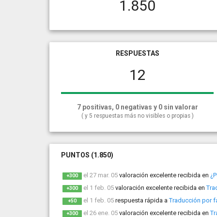
1.850
RESPUESTAS
12
7 positivas, 0 negativas y 0 sin valorar
( y 5 respuestas más no visibles o propias )
PUNTOS (1.850)
el 27 mar. 05
valoración excelente recibida en
¿P
+300
el 1 feb. 05
valoración excelente recibida en
Tra
+300
el 1 feb. 05
respuesta rápida a
Traducción por f
+50
el 26 ene. 05
valoración excelente recibida en
Tr
+300