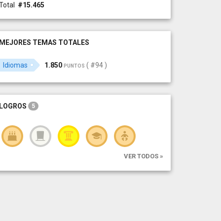
Total
#15.465
MEJORES TEMAS TOTALES
Idiomas
1.850
( #94 )
PUNTOS
LOGROS
5
VER TODOS »