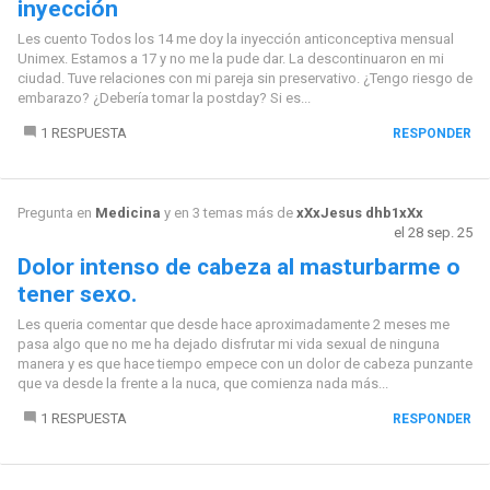
inyección
Les cuento Todos los 14 me doy la inyección anticonceptiva mensual
Unimex. Estamos a 17 y no me la pude dar. La descontinuaron en mi
ciudad. Tuve relaciones con mi pareja sin preservativo. ¿Tengo riesgo de
embarazo? ¿Debería tomar la postday? Si es...
1 RESPUESTA
RESPONDER
Pregunta en
Medicina
y en 3 temas más de
xXxJesus dhb1xXx
el 28 sep. 25
Dolor intenso de cabeza al masturbarme o
tener sexo.
Les queria comentar que desde hace aproximadamente 2 meses me
pasa algo que no me ha dejado disfrutar mi vida sexual de ninguna
manera y es que hace tiempo empece con un dolor de cabeza punzante
que va desde la frente a la nuca, que comienza nada más...
1 RESPUESTA
RESPONDER