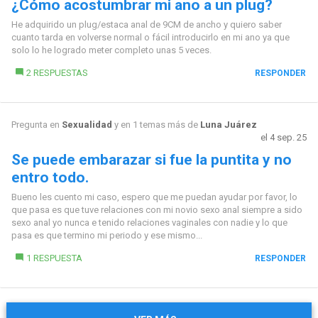
¿Cómo acostumbrar mi ano a un plug?
He adquirido un plug/estaca anal de 9CM de ancho y quiero saber
cuanto tarda en volverse normal o fácil introducirlo en mi ano ya que
solo lo he logrado meter completo unas 5 veces.
2 RESPUESTAS
RESPONDER
Pregunta en
Sexualidad
y en 1 temas más de
Luna Juárez
el 4 sep. 25
Se puede embarazar si fue la puntita y no
entro todo.
Bueno les cuento mi caso, espero que me puedan ayudar por favor, lo
que pasa es que tuve relaciones con mi novio sexo anal siempre a sido
sexo anal yo nunca e tenido relaciones vaginales con nadie y lo que
pasa es que termino mi periodo y ese mismo...
1 RESPUESTA
RESPONDER