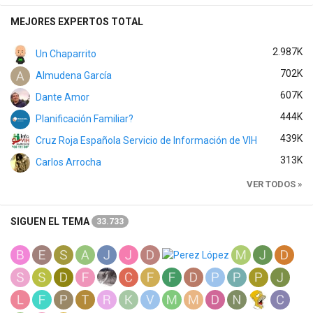
MEJORES EXPERTOS TOTAL
2.987K
Un Chaparrito
702K
Almudena García
607K
Dante Amor
444K
Planificación Familiar?
439K
Cruz Roja Española Servicio de Información de VIH
313K
Carlos Arrocha
VER TODOS »
SIGUEN EL TEMA
33.733