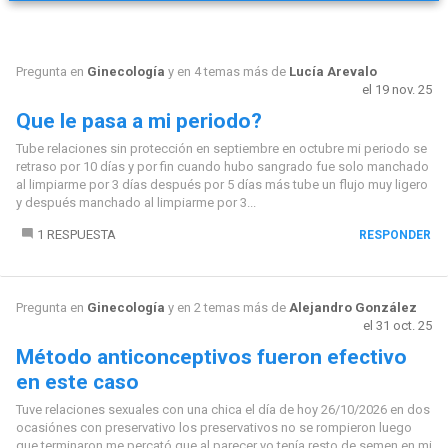
Pregunta en
Ginecología
y en 4 temas más de
Lucía Arevalo
el 19 nov. 25
Que le pasa a mi periodo?
Tube relaciones sin protección en septiembre en octubre mi periodo se
retraso por 10 días y por fin cuando hubo sangrado fue solo manchado
al limpiarme por 3 días después por 5 días más tube un flujo muy ligero
y después manchado al limpiarme por 3...
1 RESPUESTA
RESPONDER
Pregunta en
Ginecología
y en 2 temas más de
Alejandro González
el 31 oct. 25
Método anticonceptivos fueron efectivo
en este caso
Tuve relaciones sexuales con una chica el día de hoy 26/10/2026 en dos
ocasiónes con preservativo los preservativos no se rompieron luego
que terminaron me percató que al parecer yo tenía resto de semen en mi