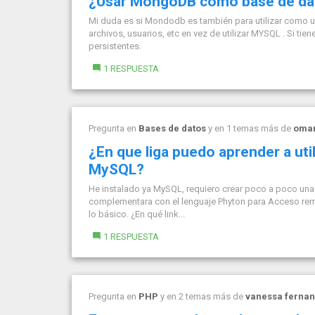
¿Usar MongoDB como base de dat
Mi duda es si Mondodb es también para utilizar como
archivos, usuarios, etc en vez de utilizar MYSQL . Si ti
persistentes.
1 RESPUESTA
Pregunta en
Bases de datos
y en 1 temas más de
oma
¿En que liga puedo aprender a uti
MySQL?
He instalado ya MySQL, requiero crear poco a poco una b
complementara con el lenguaje Phyton para Acceso re
lo básico. ¿En qué link...
1 RESPUESTA
Pregunta en
PHP
y en 2 temas más de
vanessa ferna