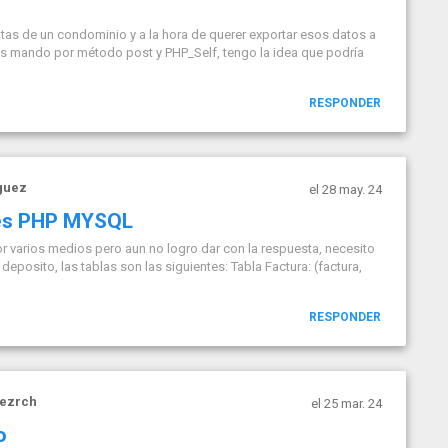
as de un condominio y a la hora de querer exportar esos datos a
 los mando por método post y PHP_Self, tengo la idea que podría
RESPONDER
guez
el 28 may. 24
tes PHP MYSQL
or varios medios pero aun no logro dar con la respuesta, necesito
deposito, las tablas son las siguientes: Tabla Factura: (factura,
RESPONDER
vezrch
el 25 mar. 24
o