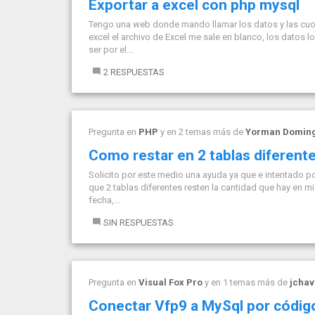
Exportar a excel con php mysql
Tengo una web donde mando llamar los datos y las cuot
excel el archivo de Excel me sale en blanco, los datos
ser por el...
2 RESPUESTAS
Pregunta en
PHP
y en 2 temas más de
Yorman Domin
Como restar en 2 tablas diferen
Solicito por este medio una ayuda ya que e intentado p
que 2 tablas diferentes resten la cantidad que hay en mi 
fecha,...
SIN RESPUESTAS
Pregunta en
Visual Fox Pro
y en 1 temas más de
jcha
Conectar Vfp9 a MySql por códig