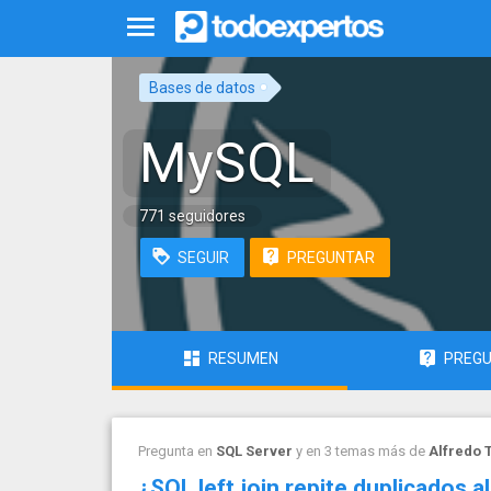
Bases de datos
MySQL
771 seguidores
SEGUIR
PREGUNTAR
RESUMEN
PREG
Pregunta en
SQL Server
y en 3 temas más de
Alfredo 
¿SQL left join repite duplicados 