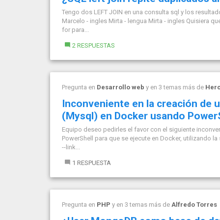
Tengo dos LEFT JOIN en una consulta sql y los resulta
Marcelo - ingles Mirta - lengua Mirta - ingles Quisiera q
for para...
2 RESPUESTAS
Pregunta en
Desarrollo web
y en 3 temas más de
Herc
Inconveniente en la creación de
(Mysql) en Docker usando PowerS
Equipo deseo pedirles el favor con el siguiente incon
PowerShell para que se ejecute en Docker, utilizando l
--link...
1 RESPUESTA
Pregunta en
PHP
y en 3 temas más de
Alfredo Torres