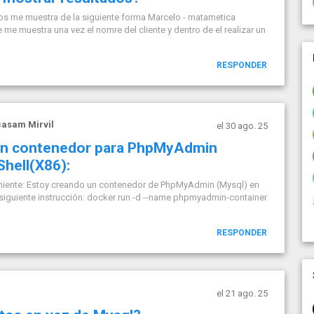
dos me muestra de la siguiente forma Marcelo - matametica
ue me muestra una vez el nomre del cliente y dentro de el realizar un
RESPONDER
asam Mirvil
el 30 ago. 25
 un contenedor para PhpMyAdmin
hell(X86):
veniente: Estoy creando un contenedor de PhpMyAdmin (Mysql) en
a siguiente instrucción: docker run -d --name phpmyadmin-container
RESPONDER
el 21 ago. 25