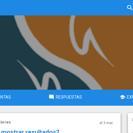
UNTAS
RESPUESTAS
EX
Torres
el 3 mar.
al mostrar resultados?