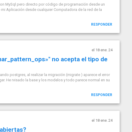
 con MySql pero directo por código de programación desde un
 mi Aplicación desde cualquier Computadora de la red de la
RESPONDER
el 18 ene. 24
har_pattern_ops»" no acepta el tipo de
do postgres, al realizar la migración (migrate ) aparece el error
ger. He rvisado la base y los modelos y todo parece normal en su
RESPONDER
el 18 ene. 24
abiertas?