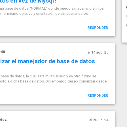
os en vez de Mysql?
 una base de datos "NORMAL" donde puedo almacenar distintos
enen el mismo objetivo y orientación de almacenar datos
RESPONDER
r48
el 14 ago. 25
lizar el manejador de base de datos
ase de datos, la cual será multiusuario y en otro futuro se
moto a dicha base de datos. Sin embargo deseo comenzar desde
RESPONDER
ndez
el 26 jun. 24