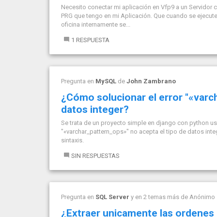
Necesito conectar mi aplicación en Vfp9 a un Servidor
PRG que tengo en mi Aplicación. Que cuando se ejecute
oficina internamente se...
1 RESPUESTA
Pregunta en
MySQL
de
John Zambrano
¿Cómo solucionar el error "«varc
datos integer?
Se trata de un proyecto simple en django con python usan
"«varchar_pattern_ops»" no acepta el tipo de datos inte
sintaxis.
SIN RESPUESTAS
Pregunta en
SQL Server
y en 2 temas más de
Anónimo
¿Extraer unicamente las ordenes 