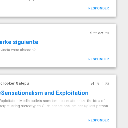
RESPONDER
el 22 oct. 23
parke siguiente
ovincia estra ubicado?
RESPONDER
ncropker Gatepu
el 19 jul. 23
sSensationalism and Exploitation
xploitation Media outlets sometimes sensationalize the idea of
d perpetuating stereotypes. Such sensationalism can ugliest person
RESPONDER