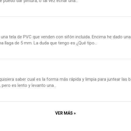
 puedo dar pintura, o tal vez echar una...
una tela de PVC que venden con sifón incluida. Encima he dado una
a llaga de 5 mm. La duda que tengo es ¿Qué tipo...
uisiera saber cual es la forma más rápida y limpia para juntear las b
pero es lento y levanto una...
VER MÁS »