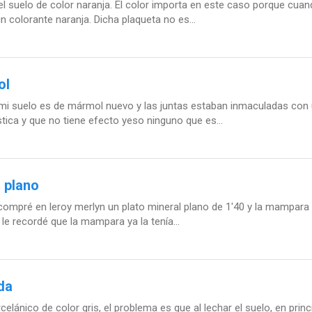
el suelo de color naranja. El color importa en este caso porque cua
colorante naranja. Dicha plaqueta no es...
ol
, mi suelo es de mármol nuevo y las juntas estaban inmaculadas co
ica y que no tiene efecto yeso ninguno que es...
l plano
mpré en leroy merlyn un plato mineral plano de 1'40 y la mampara ta
 le recordé que la mampara ya la tenía...
da
ánico de color gris, el problema es que al lechar el suelo, en princ