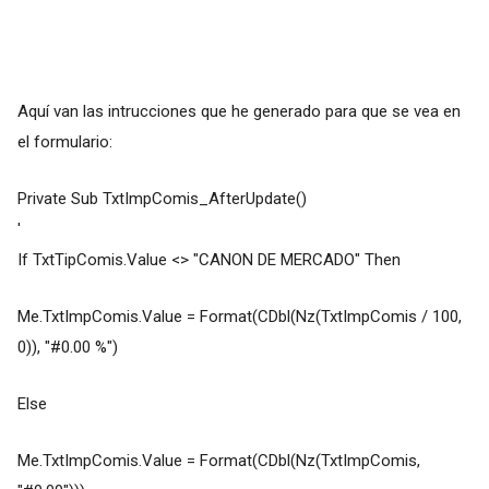
Aquí van las intrucciones que he generado para que se vea en
el formulario:
Private Sub TxtImpComis_AfterUpdate()
'
If TxtTipComis.Value <> "CANON DE MERCADO" Then
Me.TxtImpComis.Value = Format(CDbl(Nz(TxtImpComis / 100,
0)), "#0.00 %")
Else
Me.TxtImpComis.Value = Format(CDbl(Nz(TxtImpComis,