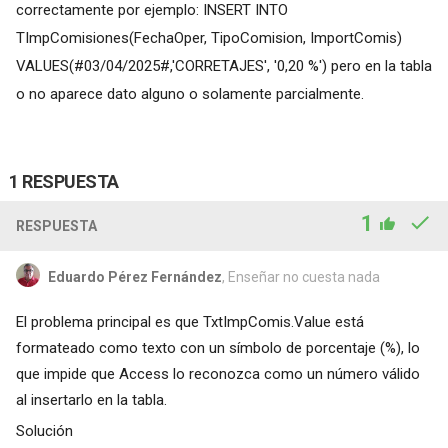
correctamente por ejemplo: INSERT INTO
TImpComisiones(FechaOper, TipoComision, ImportComis)
VALUES(#03/04/2025#,'CORRETAJES', '0,20 %') pero en la tabla
o no aparece dato alguno o solamente parcialmente.
1 RESPUESTA
1
RESPUESTA
Eduardo Pérez Fernández
, Enseñar no cuesta nada
El problema principal es que TxtImpComis.Value está
formateado como texto con un símbolo de porcentaje (%), lo
que impide que Access lo reconozca como un número válido
al insertarlo en la tabla.
Solución