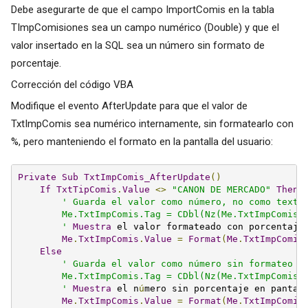
Debe asegurarte de que el campo ImportComis en la tabla
TImpComisiones sea un campo numérico (Double) y que el
valor insertado en la SQL sea un número sin formato de
porcentaje.
Corrección del código VBA
Modifique el evento AfterUpdate para que el valor de
TxtImpComis sea numérico internamente, sin formatearlo con
%, pero manteniendo el formato en la pantalla del usuario:
Private
Sub
TxtImpComis_AfterUpdate
()
If
TxtTipComis
.
Value
<>
"CANON DE MERCADO"
Then
' Guarda el valor como número, no como texto 
        Me.TxtImpComis.Tag = CDbl(Nz(Me.TxtImpComis.V
        '
Muestra
 el valor formateado con porcentaje 
Me
.
TxtImpComis
.
Value
=
Format
(
Me
.
TxtImpComis
Else
' Guarda el valor como número sin formateo

        Me.TxtImpComis.Tag = CDbl(Nz(Me.TxtImpComis.V
        '
Muestra
 el n
ú
mero sin porcentaje en pantall
Me
.
TxtImpComis
.
Value
=
Format
(
Me
.
TxtImpComis