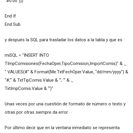
"#0.00")))
End If
End Sub
y después la SQL para trasladar los datos a la tabla y que es :
miSQL = "INSERT INTO
TImpComisiones(FechaOper,TipoComision,ImportComis)" & _
" VALUES(#" & Format(Me.TxtFechOper.Value, "dd/mm/yyyy") &
"#,'" & TxtTipComis.Value & "', '" & _
TxtImpComis.Value & "')"
Unas veces por una cuestión de formato de número o texto y
otras por otras siempre da error.
Por último decir que en la ventana inmediato se representa