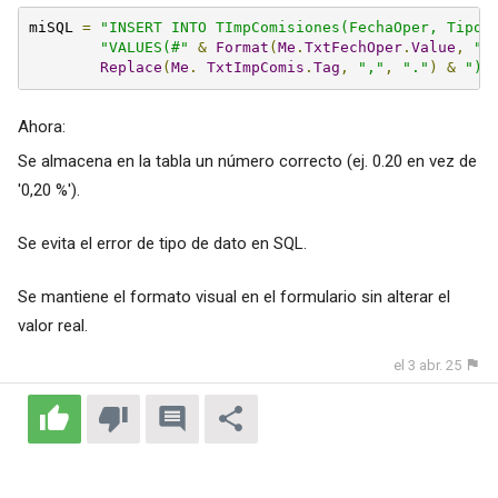
miSQL 
=
"INSERT INTO TImpComisiones(FechaOper, TipoC
"VALUES(#"
&
Format
(
Me
.
TxtFechOper
.
Value
,
"y
Replace
(
Me
.
TxtImpComis
.
Tag
,
","
,
"."
)
&
")"
Ahora:
Se almacena en la tabla un número correcto (ej. 0.20 en vez de
'0,20 %').
Se evita el error de tipo de dato en SQL.
Se mantiene el formato visual en el formulario sin alterar el
valor real.
el 3 abr. 25