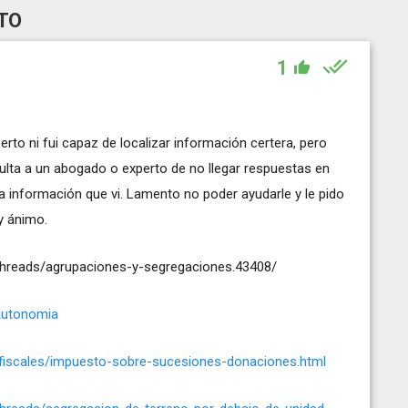
TO
1
rto ni fui capaz de localizar información certera, pero
ulta a un abogado o experto de no llegar respuestas en
ca información que vi. Lamento no poder ayudarle y le pido
y ánimo.
threads/agrupaciones-y-segregaciones.43408/
oAutonomia
os-fiscales/impuesto-sobre-sucesiones-donaciones.html