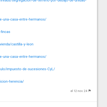
threads/segregacion-de-terreno-por-debajo-de-unidad-
-de-una-casa-entre-hermanos/
-fincas
vienda/castilla-y-leon
-de-una-casa-entre-hermanos/
ticulo/impuesto-de-sucesiones-CyL/
ticion-herencia/
el 12 nov. 24