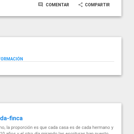
COMENTAR
COMPARTIR
NFORMACIÓN
nda-finca
no, la proporción es que cada casa es de cada hermano y
 10 años y el otro día mirando las escrituras han puesto