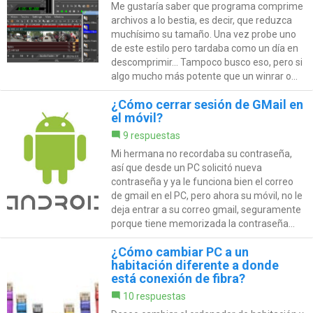
Me gustaría saber que programa comprime
archivos a lo bestia, es decir, que reduzca
muchísimo su tamaño. Una vez probe uno
de este estilo pero tardaba como un día en
descomprimir... Tampoco busco eso, pero si
algo mucho más potente que un winrar o...
¿Cómo cerrar sesión de GMail en
el móvil?
9 respuestas
Mi hermana no recordaba su contraseña,
así que desde un PC solicitó nueva
contraseña y ya le funciona bien el correo
de gmail en el PC, pero ahora su móvil, no le
deja entrar a su correo gmail, seguramente
porque tiene memorizada la contraseña...
¿Cómo cambiar PC a un
habitación diferente a donde
está conexión de fibra?
10 respuestas