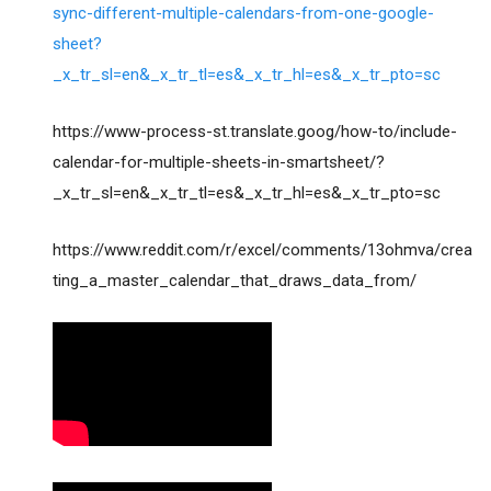
sync-different-multiple-calendars-from-one-google-
sheet?
_x_tr_sl=en&_x_tr_tl=es&_x_tr_hl=es&_x_tr_pto=sc
https://www-process-st.translate.goog/how-to/include-
calendar-for-multiple-sheets-in-smartsheet/?
_x_tr_sl=en&_x_tr_tl=es&_x_tr_hl=es&_x_tr_pto=sc
https://www.reddit.com/r/excel/comments/13ohmva/crea
ting_a_master_calendar_that_draws_data_from/