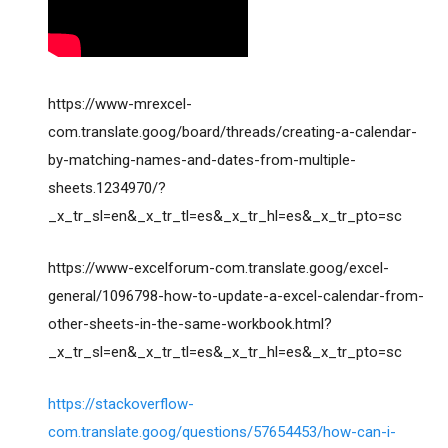
https://www-mrexcel-
com.translate.goog/board/threads/creating-a-calendar-
by-matching-names-and-dates-from-multiple-
sheets.1234970/?
_x_tr_sl=en&_x_tr_tl=es&_x_tr_hl=es&_x_tr_pto=sc
https://www-excelforum-com.translate.goog/excel-
general/1096798-how-to-update-a-excel-calendar-from-
other-sheets-in-the-same-workbook.html?
_x_tr_sl=en&_x_tr_tl=es&_x_tr_hl=es&_x_tr_pto=sc
https://stackoverflow-
com.translate.goog/questions/57654453/how-can-i-