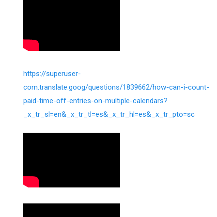
https://superuser-
com.translate.goog/questions/1839662/how-can-i-count-
paid-time-off-entries-on-multiple-calendars?
_x_tr_sl=en&_x_tr_tl=es&_x_tr_hl=es&_x_tr_pto=sc