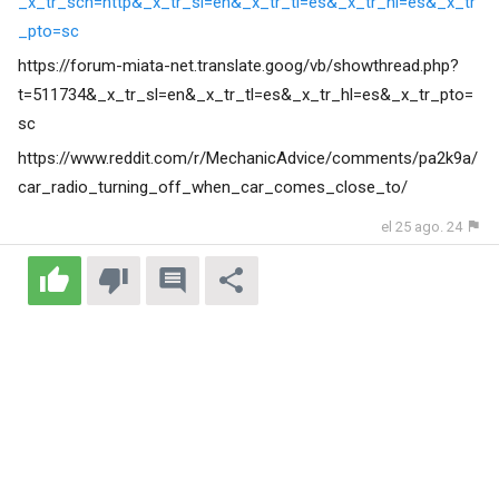
_x_tr_sch=http&_x_tr_sl=en&_x_tr_tl=es&_x_tr_hl=es&_x_tr
_pto=sc
https://forum-miata-net.translate.goog/vb/showthread.php?
t=511734&_x_tr_sl=en&_x_tr_tl=es&_x_tr_hl=es&_x_tr_pto=
sc
https://www.reddit.com/r/MechanicAdvice/comments/pa2k9a/
car_radio_turning_off_when_car_comes_close_to/
el 25 ago. 24