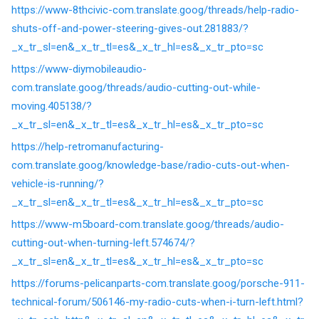
https://www-8thcivic-com.translate.goog/threads/help-radio-
shuts-off-and-power-steering-gives-out.281883/?
_x_tr_sl=en&_x_tr_tl=es&_x_tr_hl=es&_x_tr_pto=sc
https://www-diymobileaudio-
com.translate.goog/threads/audio-cutting-out-while-
moving.405138/?
_x_tr_sl=en&_x_tr_tl=es&_x_tr_hl=es&_x_tr_pto=sc
https://help-retromanufacturing-
com.translate.goog/knowledge-base/radio-cuts-out-when-
vehicle-is-running/?
_x_tr_sl=en&_x_tr_tl=es&_x_tr_hl=es&_x_tr_pto=sc
https://www-m5board-com.translate.goog/threads/audio-
cutting-out-when-turning-left.574674/?
_x_tr_sl=en&_x_tr_tl=es&_x_tr_hl=es&_x_tr_pto=sc
https://forums-pelicanparts-com.translate.goog/porsche-911-
technical-forum/506146-my-radio-cuts-when-i-turn-left.html?