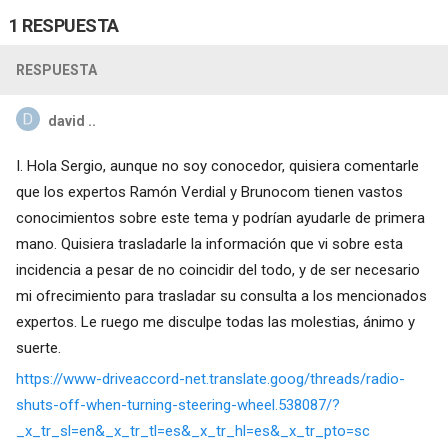
1 RESPUESTA
RESPUESTA
david ..
I. Hola Sergio, aunque no soy conocedor, quisiera comentarle
que los expertos Ramón Verdial y Brunocom tienen vastos
conocimientos sobre este tema y podrían ayudarle de primera
mano. Quisiera trasladarle la información que vi sobre esta
incidencia a pesar de no coincidir del todo, y de ser necesario
mi ofrecimiento para trasladar su consulta a los mencionados
expertos. Le ruego me disculpe todas las molestias, ánimo y
suerte.
https://www-driveaccord-net.translate.goog/threads/radio-
shuts-off-when-turning-steering-wheel.538087/?
_x_tr_sl=en&_x_tr_tl=es&_x_tr_hl=es&_x_tr_pto=sc