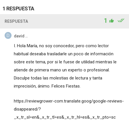
1 RESPUESTA
1
RESPUESTA
david ..
I. Hola María, no soy conocedor, pero como lector
habitual deseaba trasladarle un poco de información
sobre este tema, por si le fuese de utilidad mientras le
atiende de primera mano un experto o profesional.
Disculpe todas las molestias de lectura y tanta
imprecisión, ánimo. Felices Fiestas.
https://reviewgrower-com.translate.goog/google-reviews-
disappeared/?
_x_tr_sl=en&_x_tr_tl=es&_x_tr_hl=es&_x_tr_pto=sc