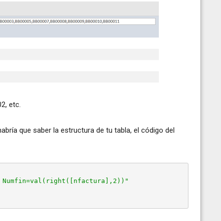
2, etc.
habría que saber la estructura de tu tabla, el código del
 Numfin=val(right([nfactura],2))"