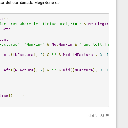
zar del combinado ElegirSerie es
te
()
facturas where left([nfactura],2)='"
&
Me
.
ElegirSerie
&
Byte
ount
Facturas"
,
"NumFin<"
&
Me
.
NumFin
&
" and left([nfactura]
Left
([
NFactura
],
2
)
&
""
&
Mid
([
NFactura
],
3
,
1
)
&
""
&
Left
([
NFactura
],
2
)
&
""
&
Mid
([
NFactura
],
3
,
1
)
&
""
&
ltan
])
-
1
)
el 6 jul. 23