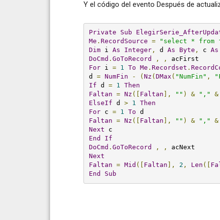
Y el código del evento Después de actuali
Private
Sub
ElegirSerie_AfterUpda
Me
.
RecordSource
=
"select * from 
Dim
 i 
As
Integer
,
 d 
As
Byte
,
 c 
As
DoCmd
.
GoToRecord
,
,
For
 i 
=
1
To
Me
.
Recordset
.
RecordC
d 
=
NumFin
-
(
Nz
(
DMax
(
"NumFin"
,
"
If
 d 
=
1
Then
Faltan
=
Nz
([
Faltan
],
""
)
&
","
&
ElseIf
 d 
>
1
Then
For
 c 
=
1
To
Faltan
=
Nz
([
Faltan
],
""
)
&
","
&
Next
End
If
DoCmd
.
GoToRecord
,
,
Next
Faltan
=
Mid
([
Faltan
],
2
,
Len
([
Fa
End
Sub