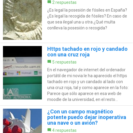
2 respuestas
¿Es legal la posesión de fósiles en España?
¿Es legal la recogida de fósiles? En caso de
que sea ilegal una u otra ¿Qué multa
conlleva la posesión o recogida?
Https tachado en rojo y candado
con una cruz roja
5 respuestas
En el navegador de internet del ordenador
portátil de mi novia le ha aparecido el https
tachado en rojo y un candado al lado con
una cruz roja, tal y como aparece en la foto:
Parece que sólo aparece en esa web de
moodle de la universidad, en el resto...
¿Con un campo magnético
potente puedo dejar inoperativa
una nave o un avión?
4 respuestas