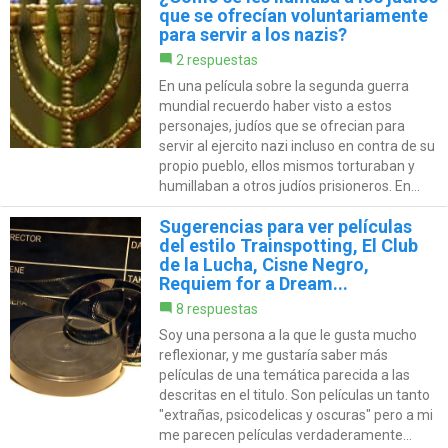
que se ofrecían voluntariamente
para servir a los nazis?
2 respuestas
En una película sobre la segunda guerra
mundial recuerdo haber visto a estos
personajes, judíos que se ofrecian para
servir al ejercito nazi incluso en contra de su
propio pueblo, ellos mismos torturaban y
humillaban a otros judíos prisioneros. En...
Sugerencias para ver películas
del estilo Trainspotting, El Club
de la Lucha, Cisne Negro,
Requiem for a Dream...
8 respuestas
Soy una persona a la que le gusta mucho
reflexionar, y me gustaría saber más
películas de una temática parecida a las
descritas en el titulo. Son películas un tanto
"extrañas, psicodelicas y oscuras" pero a mi
me parecen películas verdaderamente...