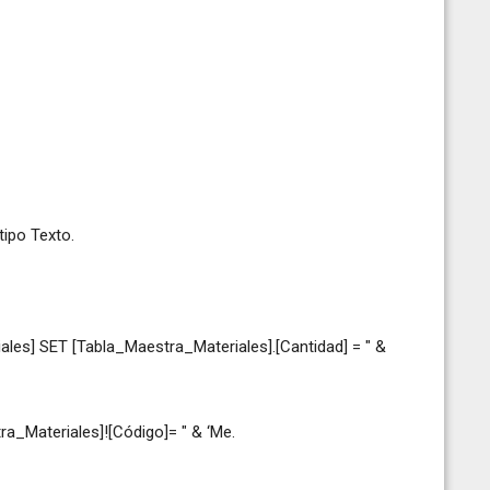
ipo Texto.
les] SET [Tabla_Maestra_Materiales].[Cantidad] = " &
a_Materiales]![Código]= " & ‘Me.