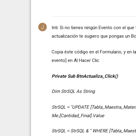
Inti: Si no tienes ningún Evento con el qu
actualización te sugiero que pongas un B
Copia éste código en el Formulario, y en 
evento] en Al Hacer Clic
Private Sub BtnActualiza_Click()
Dim StrSQL As String
StrSQL = "UPDATE [Tabla_Maestra_Materia
Me.[Cantidad_Final].Value
StrSQL = StrSQL & " WHERE [Tabla_Maestr