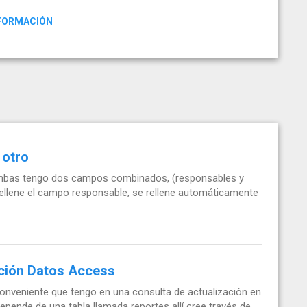
NFORMACIÓN
 otro
 ambas tengo dos campos combinados, (responsables y
rellene el campo responsable, se rellene automáticamente
ación Datos Access
nveniente que tengo en una consulta de actualización en
epende de una tabla llamada reportes allí cree través de