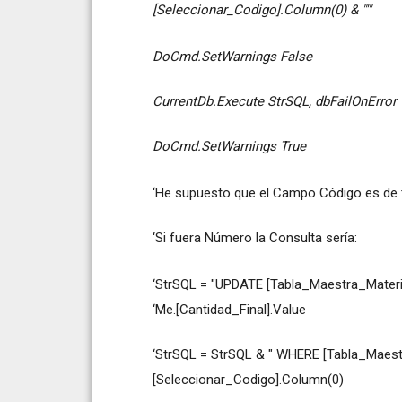
[Seleccionar_Codigo].Column(0) & "'"
DoCmd.SetWarnings False
CurrentDb.Execute StrSQL, dbFailOnError
DoCmd.SetWarnings True
‘He supuesto que el Campo Código es de t
‘Si fuera Número la Consulta sería:
‘StrSQL = "UPDATE [Tabla_Maestra_Materia
‘Me.[Cantidad_Final].Value
‘StrSQL = StrSQL & " WHERE [Tabla_Maestr
[Seleccionar_Codigo].Column(0)