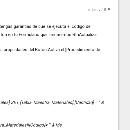
el 4 nov. 15
e tengas garantias de que se ejecuta el código de
otón en tu Formulario que llamaremos BtnActualiza.
las propiedades del Botón Activa el [Procedimiento de
les] SET [Tabla_Maestra_Materiales].[Cantidad] = " &
a_Materiales]![Código]= '" & Me.