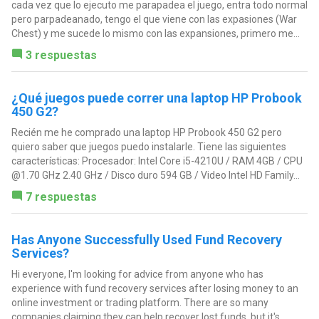
cada vez que lo ejecuto me parapadea el juego, entra todo normal
pero parpadeanado, tengo el que viene con las expasiones (War
Chest) y me sucede lo mismo con las expansiones, primero me...
3 respuestas
¿Qué juegos puede correr una laptop HP Probook
450 G2?
Recién me he comprado una laptop HP Probook 450 G2 pero
quiero saber que juegos puedo instalarle. Tiene las siguientes
características: Procesador: Intel Core i5-4210U / RAM 4GB / CPU
@1.70 GHz 2.40 GHz / Disco duro 594 GB / Video Intel HD Family...
7 respuestas
Has Anyone Successfully Used Fund Recovery
Services?
Hi everyone, I'm looking for advice from anyone who has
experience with fund recovery services after losing money to an
online investment or trading platform. There are so many
companies claiming they can help recover lost funds, but it's