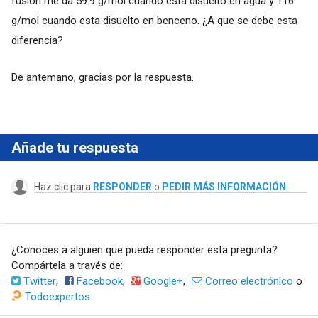
fusión me da 59.9 g/mol cuando esta disuelto en agua y 116
g/mol cuando esta disuelto en benceno. ¿A que se debe esta
diferencia?
De antemano, gracias por la respuesta.
Añade tu respuesta
Haz clic para
RESPONDER
o
PEDIR MÁS INFORMACIÓN
¿Conoces a alguien que pueda responder esta pregunta?
Compártela a través de:
Twitter
,
Facebook
,
Google+
,
Correo electrónico
o
Todoexpertos