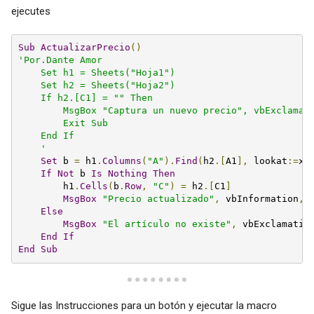
ejecutes
Sub
ActualizarPrecio
()
'Por.Dante Amor

    Set h1 = Sheets("Hoja1")

    Set h2 = Sheets("Hoja2")

    If h2.[C1] = "" Then

        MsgBox "Captura un nuevo precio", vbExclamati
        Exit Sub

    End If

    '
Set
 b 
=
 h1
.
Columns
(
"A"
).
Find
(
h2
.[
A1
],
 lookat
:=
xl
If
Not
 b 
Is
Nothing
Then
        h1
.
Cells
(
b
.
Row
,
"C"
)
=
 h2
.[
C1
]
MsgBox
"Precio actualizado"
,
 vbInformation
,
Else
MsgBox
"El artículo no existe"
,
 vbExclamatio
End
If
End
Sub
Sigue las Instrucciones para un botón y ejecutar la macro