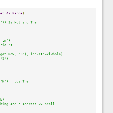
get
As
Range
)
")) Is Nothing Then

 tm")

rio ")

get.Row, "B"), lookat:=xlWhole)

"I")

"H") = pos Then

b)

hing And b.Address <> ncell
