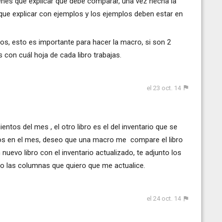
enes que explicar qué debe comparar, una vez hecha la
ue explicar con ejemplos y los ejemplos deben estar en
ros, esto es importante para hacer la macro, si son 2
s con cuál hoja de cada libro trabajas.
el 23 oct. 14
ntos del mes , el otro libro es el del inventario que se
os en el mes, deseo que una macro me compare el libro
 nuevo libro con el inventario actualizado, te adjunto los
lo las columnas que quiero que me actualice.
el 24 oct. 14