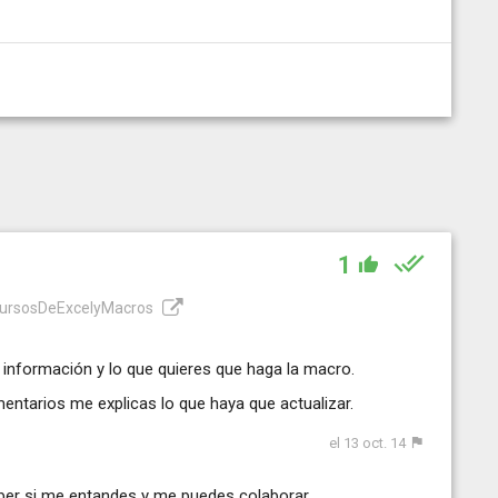
1
CursosDeExcelyMacros
información y lo que quieres que haga la macro.
entarios me explicas lo que haya que actualizar.
el 13 oct. 14
haber si me entandes y me puedes colaborar