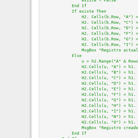
                existe = False

            End If

            If existe Then

                H2. Cells(b.Row, "A") =
                H2. Cells(b.Row, "C") =
                H2. Cells(b.Row, "D") =
                H2. Cells(b.Row, "F") =
                H2. Cells(b.Row, "G") =
                H2. Cells(b.Row, "I") =
                MsgBox "Registro actual
            Else

                u = h2.Range("A" & Rows
                H2.Cells(u, "A") = h1. 
                H2.Cells(u, "B") = h1. 
                H2.Cells(u, "C") = h1. 
                H2.Cells(u, "D") = h1. 
                H2.Cells(u, "E") = h1. 
                H2.Cells(u, "F") = h1. 
                H2.Cells(u, "G") = h1. 
                H2.Cells(u, "H") = h1. 
                H2.Cells(u, "I") = h1. 
                H2.Cells(u, "N") = h1. 
                H2.Cells(u, "O") = h1. 
                MsgBox "Registro creado
            End If
