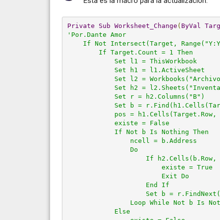
Esta es la macro para la actualización:
Private
Sub
Worksheet_Change
(
ByVal
Tar
'Por.Dante Amor

    If Not Intersect(Target, Range("Y:Y
        If Target.Count = 1 Then

            Set l1 = ThisWorkbook

            Set h1 = l1.ActiveSheet

            Set l2 = Workbooks("Archivo
            Set h2 = l2.Sheets("Inventa
            Set r = h2.Columns("B")

            Set b = r.Find(h1.Cells(Tar
            pos = h1.Cells(Target.Row, 
            existe = False

            If Not b Is Nothing Then

                ncell = b.Address

                Do

                    If h2.Cells(b.Row, 
                        existe = True

                        Exit Do

                    End If

                    Set b = r.FindNext(
                Loop While Not b Is Not
            Else
