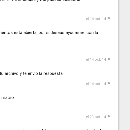
el 14 oct. 14
entos esta abierta, por si deseas ayudarme ,con la
el 14 oct. 14
u archivo y te envío la respuesta.
el 14 oct. 14
 macro....
el 23 oct. 14