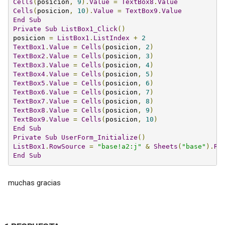
Cells
(
posicion
,
9
).
Value
=
TextBox8
.
Value
Cells
(
posicion
,
10
).
Value
=
TextBox9
.
Value
End
Sub
Private
Sub
ListBox1_Click
()
posicion 
=
ListBox1
.
ListIndex
+
2
TextBox1
.
Value
=
Cells
(
posicion
,
2
)
TextBox2
.
Value
=
Cells
(
posicion
,
3
)
TextBox3
.
Value
=
Cells
(
posicion
,
4
)
TextBox4
.
Value
=
Cells
(
posicion
,
5
)
TextBox5
.
Value
=
Cells
(
posicion
,
6
)
TextBox6
.
Value
=
Cells
(
posicion
,
7
)
TextBox7
.
Value
=
Cells
(
posicion
,
8
)
TextBox8
.
Value
=
Cells
(
posicion
,
9
)
TextBox9
.
Value
=
Cells
(
posicion
,
10
)
End
Sub
Private
Sub
UserForm_Initialize
()
ListBox1
.
RowSource
=
"base!a2:j"
&
Sheets
(
"base"
).
Ra
End
Sub
muchas gracias