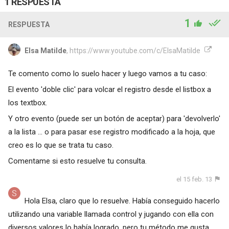
1 RESPUESTA
1
RESPUESTA
Elsa Matilde
, https://www.youtube.com/c/ElsaMatilde
Te comento como lo suelo hacer y luego vamos a tu caso:
El evento 'doble clic' para volcar el registro desde el listbox a
los textbox.
Y otro evento (puede ser un botón de aceptar) para 'devolverlo'
a la lista ... o para pasar ese registro modificado a la hoja, que
creo es lo que se trata tu caso.
Comentame si esto resuelve tu consulta.
el 15 feb. 13
Hola Elsa, claro que lo resuelve. Había conseguido hacerlo
utilizando una variable llamada control y jugando con ella con
diversos valores lo había logrado, pero tu método me gusta