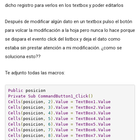
dicho registro para verlos en los textbox y poder editarlos
Después de modificar algún dato en un textbox pulso el botón
para volcar la modificación a la hoja pero nunca lo hace porque
se dispara el evento click del listbox y deja el dato como
estaba sin prestar atención a mi modificación. ¿como se
soluciona esto??
Te adjunto todas las macros:
Public
Private
Sub
CommandButton1_Click
()
Cells
(
posicion
,
2
).
Value
=
TextBox1
.
Value
Cells
(
posicion
,
3
).
Value
=
TextBox2
.
Value
Cells
(
posicion
,
4
).
Value
=
TextBox3
.
Value
Cells
(
posicion
,
5
).
Value
=
TextBox4
.
Value
Cells
(
posicion
,
6
).
Value
=
TextBox5
.
Value
Cells
(
posicion
,
7
).
Value
=
TextBox6
.
Value
Cells
(
posicion
,
8
).
Value
=
TextBox7
.
Value